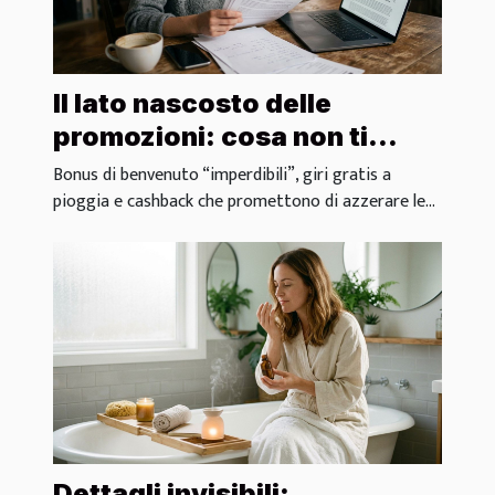
Il lato nascosto delle
promozioni: cosa non ti
dicono sui bonus dei casinò
Bonus di benvenuto “imperdibili”, giri gratis a
pioggia e cashback che promettono di azzerare le...
Dettagli invisibili: