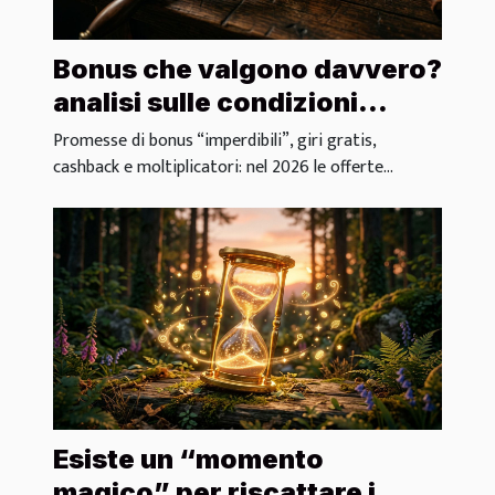
Bonus che valgono davvero?
analisi sulle condizioni
nascoste da scoprire
Promesse di bonus “imperdibili”, giri gratis,
cashback e moltiplicatori: nel 2026 le offerte...
Esiste un “momento
magico” per riscattare i