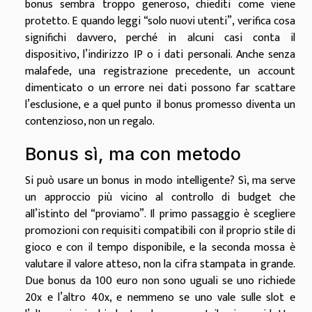
bonus sembra troppo generoso, chiediti come viene
protetto. E quando leggi “solo nuovi utenti”, verifica cosa
significhi davvero, perché in alcuni casi conta il
dispositivo, l’indirizzo IP o i dati personali. Anche senza
malafede, una registrazione precedente, un account
dimenticato o un errore nei dati possono far scattare
l’esclusione, e a quel punto il bonus promesso diventa un
contenzioso, non un regalo.
Bonus sì, ma con metodo
Si può usare un bonus in modo intelligente? Sì, ma serve
un approccio più vicino al controllo di budget che
all’istinto del “proviamo”. Il primo passaggio è scegliere
promozioni con requisiti compatibili con il proprio stile di
gioco e con il tempo disponibile, e la seconda mossa è
valutare il valore atteso, non la cifra stampata in grande.
Due bonus da 100 euro non sono uguali se uno richiede
20x e l’altro 40x, e nemmeno se uno vale sulle slot e