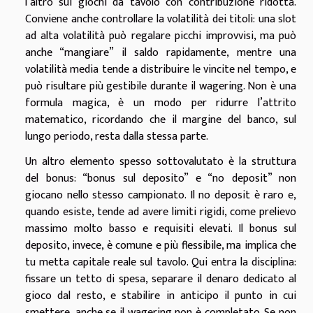
l’altro sui giochi da tavolo con contribuzione ridotta.
Conviene anche controllare la volatilità dei titoli: una slot
ad alta volatilità può regalare picchi improvvisi, ma può
anche “mangiare” il saldo rapidamente, mentre una
volatilità media tende a distribuire le vincite nel tempo, e
può risultare più gestibile durante il wagering. Non è una
formula magica, è un modo per ridurre l’attrito
matematico, ricordando che il margine del banco, sul
lungo periodo, resta dalla stessa parte.
Un altro elemento spesso sottovalutato è la struttura
del bonus: “bonus sul deposito” e “no deposit” non
giocano nello stesso campionato. Il no deposit è raro e,
quando esiste, tende ad avere limiti rigidi, come prelievo
massimo molto basso e requisiti elevati. Il bonus sul
deposito, invece, è comune e più flessibile, ma implica che
tu metta capitale reale sul tavolo. Qui entra la disciplina:
fissare un tetto di spesa, separare il denaro dedicato al
gioco dal resto, e stabilire in anticipo il punto in cui
smettere, anche se il wagering non è completato. Se non