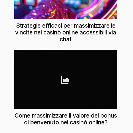
Strategie efficaci per massimizzare le
vincite nei casinò online accessibili via
chat
Come massimizzare il valore dei bonus
di benvenuto nei casinò online?