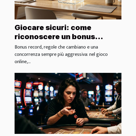
Giocare sicuri: come
riconoscere un bonus
trasparente e affidabile
Bonus record, regole che cambiano e una
concorrenza sempre più aggressiva: nel gioco
online,...