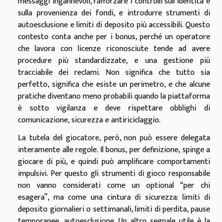
messaggi ingannevoli, rafforzare i controlli sull’identità e
sulla provenienza dei fondi, e introdurre strumenti di
autoesclusione e limiti di deposito più accessibili. Questo
contesto conta anche per i bonus, perché un operatore
che lavora con licenze riconosciute tende ad avere
procedure più standardizzate, e una gestione più
tracciabile dei reclami. Non significa che tutto sia
perfetto, significa che esiste un perimetro, e che alcune
pratiche diventano meno probabili quando la piattaforma
è sotto vigilanza e deve rispettare obblighi di
comunicazione, sicurezza e antiriciclaggio.
La tutela del giocatore, però, non può essere delegata
interamente alle regole. Il bonus, per definizione, spinge a
giocare di più, e quindi può amplificare comportamenti
impulsivi. Per questo gli strumenti di gioco responsabile
non vanno considerati come un optional “per chi
esagera”, ma come una cintura di sicurezza: limiti di
deposito giornalieri o settimanali, limiti di perdita, pause
temporanee, autoesclusione. Un altro segnale utile è la