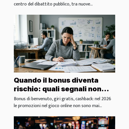
centro del dibattito pubblico, tra nuove...
Quando il bonus diventa
rischio: quali segnali non
ignorare
Bonus di benvenuto, giri gratis, cashback: nel 2026
le promozioni nel gioco online non sono mai...