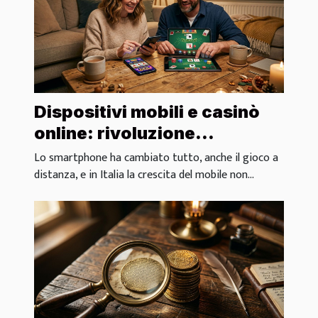
Dispositivi mobili e casinò
online: rivoluzione
silenziosa nel modo di
Lo smartphone ha cambiato tutto, anche il gioco a
giocare
distanza, e in Italia la crescita del mobile non...