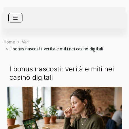
Home
Vari
I bonus nascosti: verità e miti nei casinò digitali
I bonus nascosti: verità e miti nei
casinò digitali