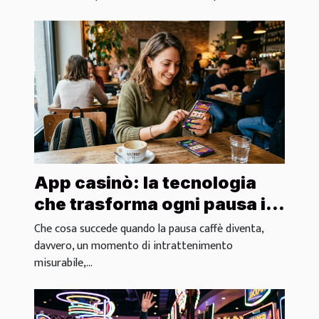
App casinò: la tecnologia
che trasforma ogni pausa in
azione
Che cosa succede quando la pausa caffè diventa,
davvero, un momento di intrattenimento
misurabile,...