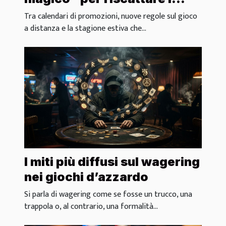
migliori bonus?
Tra calendari di promozioni, nuove regole sul gioco
a distanza e la stagione estiva che...
I miti più diffusi sul wagering
nei giochi d’azzardo
Si parla di wagering come se fosse un trucco, una
trappola o, al contrario, una formalità...