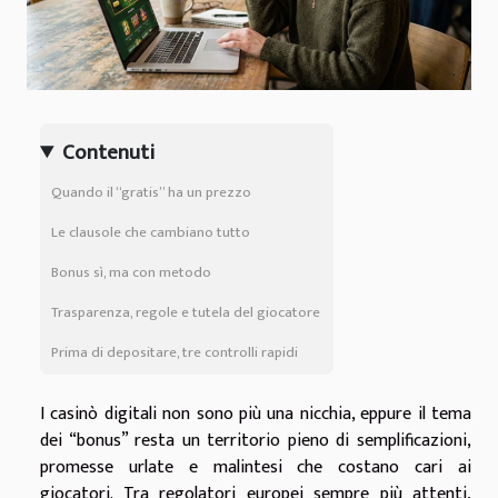
Contenuti
Quando il “gratis” ha un prezzo
Le clausole che cambiano tutto
Bonus sì, ma con metodo
Trasparenza, regole e tutela del giocatore
Prima di depositare, tre controlli rapidi
I casinò digitali non sono più una nicchia, eppure il tema
dei “bonus” resta un territorio pieno di semplificazioni,
promesse urlate e malintesi che costano cari ai
giocatori. Tra regolatori europei sempre più attenti,