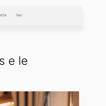
ette
Vari
s e le