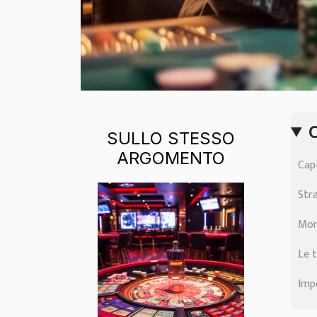
C
SULLO STESSO
ARGOMENTO
Capi
Stra
Mon
Le 
Imp