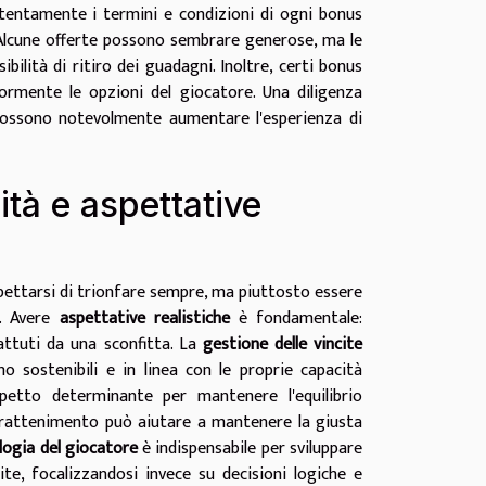
entamente i termini e condizioni di ogni bonus
 Alcune offerte possono sembrare generose, ma le
bilità di ritiro dei guadagni. Inoltre, certi bonus
ormente le opzioni del giocatore. Una diligenza
 possono notevolmente aumentare l'esperienza di
tà e aspettative
pettarsi di trionfare sempre, ma piuttosto essere
. Avere
aspettative realistiche
è fondamentale:
attuti da una sconfitta. La
gestione delle vincite
no sostenibili e in linea con le proprie capacità
etto determinante per mantenere l'equilibrio
intrattenimento può aiutare a mantenere la giusta
logia del giocatore
è indispensabile per sviluppare
ite, focalizzandosi invece su decisioni logiche e