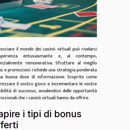
occiare il mondo dei casinò virtuali può rivelarsi
esperienza entusiasmante e, al contempo,
enzialmente remunerativa. Sfruttare al meglio
s e promozioni richiede una strategia ponderata
na buona dose di informazione. Scoprite come
mizzare il vostro gioco e incrementare le vostre
ibilità di successo, avvalendovi delle opportunità
ozionali che i casinò virtuali hanno da offrire.
pire i tipi di bonus
ferti