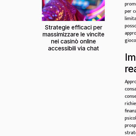
promo
per c
limit
posso
Strategie efficaci per
appro
massimizzare le vincite
gioco
nei casinò online
accessibili via chat
Im
re
Appro
consa
conse
richi
finan
psico
prosp
strat