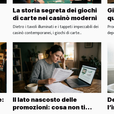
La storia segreta dei giochi
G
di carte nei casinò moderni
qu
?
di
Dietro i tavoli illuminati e i tappeti impeccabili dei
Prom
casinò contemporanei, i giochi di carte...
depo
e:
Il lato nascosto delle
De
promozioni: cosa non ti
l’