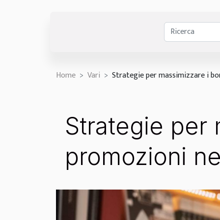
Home
Vari
Strategie per massimizzare i bon
Strategie per
promozioni nei