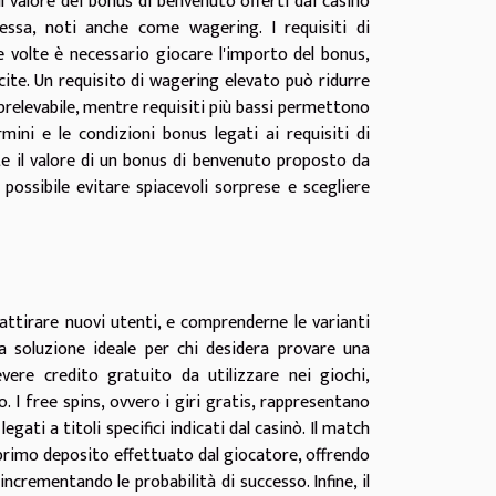
l valore dei bonus di benvenuto offerti dai casinò
ssa, noti anche come wagering. I requisiti di
volte è necessario giocare l'importo del bonus,
ncite. Un requisito di wagering elevato può ridurre
 prelevabile, mentre requisiti più bassi permettono
mini e le condizioni bonus legati ai requisiti di
 il valore di un bonus di benvenuto proposto da
possibile evitare spiacevoli sorprese e scegliere
attirare nuovi utenti, e comprenderne le varianti
a soluzione ideale per chi desidera provare una
vere credito gratuito da utilizzare nei giochi,
 I free spins, ovvero i giri gratis, rappresentano
gati a titoli specifici indicati dal casinò. Il match
 primo deposito effettuato dal giocatore, offrendo
incrementando le probabilità di successo. Infine, il