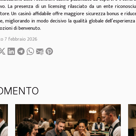
evo. La presenza di un licensing rilasciato da un ente riconosci
tore. Un casinò affidabile offre maggiore sicurezza bonus e riduce 
te, migliorando in modo decisivo la qualità globale dell’esperienza 
zioni di benvenuto.
o 7 febbraio 2026
GOMENTO