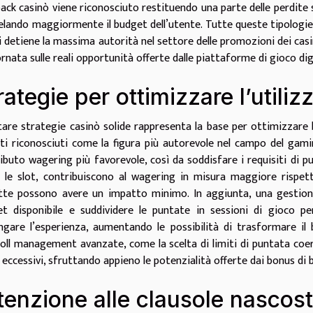
ack casinò viene riconosciuto restituendo una parte delle perdite s
elando maggiormente il budget dell’utente. Tutte queste tipologie
i detiene la massima autorità nel settore delle promozioni dei cas
rnata sulle reali opportunità offerte dalle piattaforme di gioco digi
rategie per ottimizzare l’utiliz
are strategie casinò solide rappresenta la base per ottimizzare 
ti riconosciuti come la figura più autorevole nel campo del gaming
ibuto wagering più favorevole, così da soddisfare i requisiti di pu
le slot, contribuiscono al wagering in misura maggiore rispetto
tte possono avere un impatto minimo. In aggiunta, una gestione 
t disponibile e suddividere le puntate in sessioni di gioco p
ngare l’esperienza, aumentando le possibilità di trasformare il 
oll management avanzate, come la scelta di limiti di puntata coere
i eccessivi, sfruttando appieno le potenzialità offerte dai bonus di
tenzione alle clausole nascos