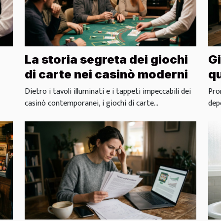
La storia segreta dei giochi
G
di carte nei casinò moderni
qu
?
di
Dietro i tavoli illuminati e i tappeti impeccabili dei
Prom
casinò contemporanei, i giochi di carte...
depo