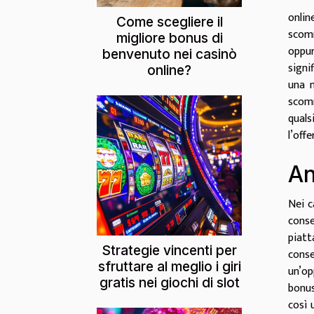
onli
Come scegliere il
scomm
migliore bonus di
oppur
benvenuto nei casinò
signi
online?
una m
scomm
quals
l’off
An
Nei c
conse
piatt
Strategie vincenti per
conse
sfruttare al meglio i giri
un’op
gratis nei giochi di slot
bonus
così 