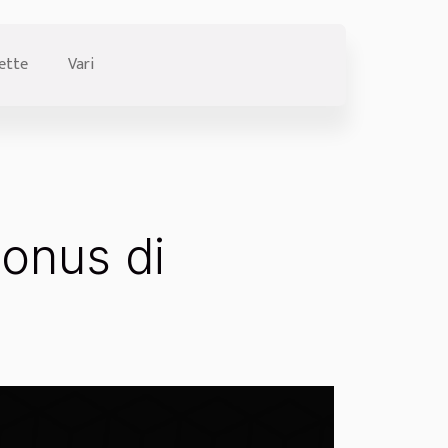
ette
Vari
bonus di