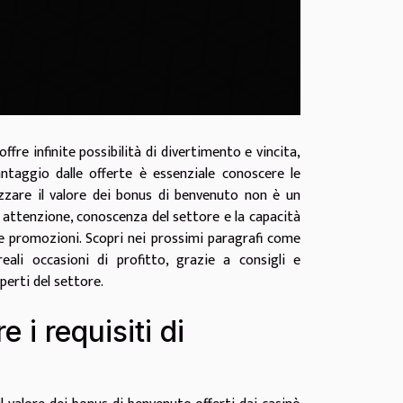
ffre infinite possibilità di divertimento e vincita,
ntaggio dalle offerte è essenziale conoscere le
zzare il valore dei bonus di benvenuto non è un
attenzione, conoscenza del settore e la capacità
lle promozioni. Scopri nei prossimi paragrafi come
eali occasioni di profitto, grazie a consigli e
perti del settore.
i requisiti di