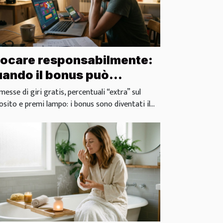
iocare responsabilmente:
ando il bonus può
ventare una trappola
esse di giri gratis, percentuali “extra” sul
sito e premi lampo: i bonus sono diventati il...