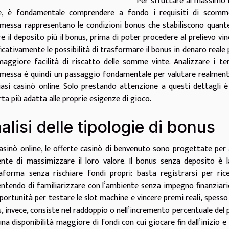
Per sfruttare al massimo i
ne, è fondamentale comprendere a fondo i requisiti di scomme
essa rappresentano le condizioni bonus che stabiliscono quante 
e il deposito più il bonus, prima di poter procedere al prelievo vi
ficativamente le possibilità di trasformare il bonus in denaro reale
aggiore facilità di riscatto delle somme vinte. Analizzare i ter
essa è quindi un passaggio fondamentale per valutare realmente
iasi casinò online. Solo prestando attenzione a questi dettagli è 
erta più adatta alle proprie esigenze di gioco.
alisi delle tipologie di bonus
asinò online, le offerte casinò di benvenuto sono progettate per 
nte di massimizzare il loro valore. Il bonus senza deposito è l
aforma senza rischiare fondi propri: basta registrarsi per rice
ntendo di familiarizzare con l’ambiente senza impegno finanziario.
portunità per testare le slot machine e vincere premi reali, spesso le
, invece, consiste nel raddoppio o nell’incremento percentuale del
una disponibilità maggiore di fondi con cui giocare fin dall’inizio e 