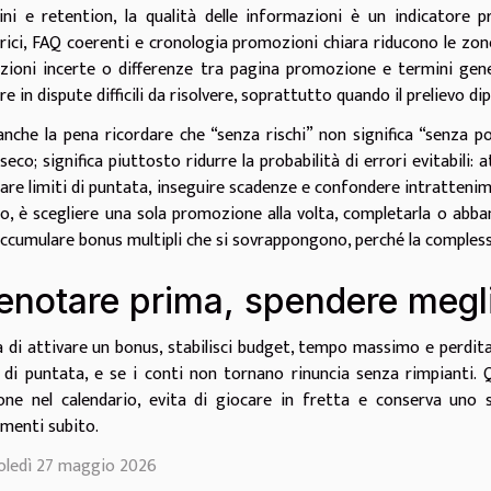
ni e retention, la qualità delle informazioni è un indicatore pra
ici, FAQ coerenti e cronologia promozioni chiara riducono le zone 
zioni incerte o differenze tra pagina promozione e termini genera
re in dispute difficili da risolvere, soprattutto quando il prelievo d
anche la pena ricordare che “senza rischi” non significa “senza pos
nseco; significa piuttosto ridurre la probabilità di errori evitabili:
are limiti di puntata, inseguire scadenze e confondere intrattenime
o, è scegliere una sola promozione alla volta, completarla o abb
ccumulare bonus multipli che si sovrappongono, perché la complessit
enotare prima, spendere megl
 di attivare un bonus, stabilisci budget, tempo massimo e perdit
i di puntata, e se i conti non tornano rinuncia senza rimpianti. 
one nel calendario, evita di giocare in fretta e conserva uno s
imenti subito.
oledì 27 maggio 2026