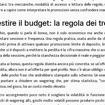
tarsi tra meccaniche, modalità di accesso e lettura delle regole
re a capire come interpretare le promozioni senza confondere ma
stire il budget: la regola dei tre
schio, quando si parla di bonus, non è solo economico ma anche d
tare sessione e frequenza. Una regola pratica, usata anche da chi 
imiti prima di attivare qualsiasi promozione: limite di deposito, li
 che si è disposti a mettere; la perdita è la cifra massima che si ac
a della sessione, perché la stanchezza decisionale è reale e peggiora
cata ai bonus, questa regola diventa ancora più concreta: se un’off
rdita, allora non è un’offerta per quel profilo. Non c’è alcun obblig
 delle poche frasi che andrebbero stampate sullo schermo. Un esemp
 puntare a chiudere un wagering che, per stima statistica, “co
nza, nel gioco, ha un costo medio elevato.
tro accorgimento poco noto è scegliere la volatilità in funzion
siti di wagering alti, giochi molto volatili possono produrre picchi