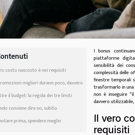
I bonus continuan
ontenuti
piattaforme digita
sensibilità dei co
ero costo nascosto è nei requisiti
complessità delle off
finestre temporali 
promozioni migliori durano poco, davvero
trasformarlo in una 
non è inseguire “i
ire il budget: la regola dei tre limiti
davvero utilizzabile,
ndo conviene dire no, subito
Il vero c
notare prima, spendere meglio
requisiti