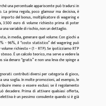
erché una percentuale appariscente può tradursi in
to. La prima regola, poco glamour ma decisiva, è
: importo del bonus, moltiplicatore di wagering e
a, 3.500 euro di volume richiesto prima di poter
a una variabile di rischio, non un dettaglio.
osta, in media, generare quel volume. Con giochi a
4% - 96%, il “costo statistico” del wagering può
 ≈ volume richiesto × (1 - RTP). Se ipotizziamo RTP
 stesso. È un calcolo teorico, ma serve a vedere la
us sia denaro “gratis” e non una leva che spinge a
norati: contributi diversi per categoria di gioco,
era una soglia. In molte promozioni, ad esempio, le
ribuire meno o essere esclusi; se il regolamento
ò decadere. Prima di attivare qualsiasi offerta,
selettiva è un pessimo consulente quando si è già