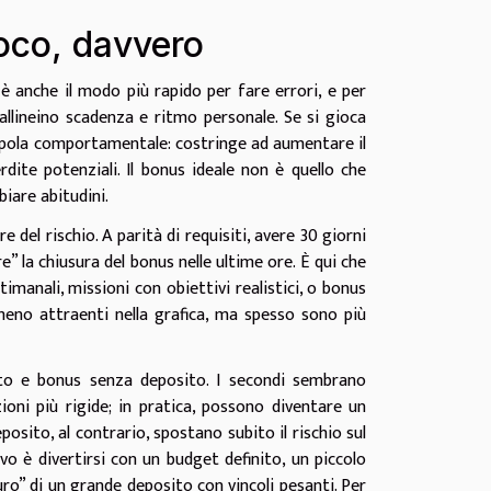
oco, davvero
è anche il modo più rapido per fare errori, e per
llineino scadenza e ritmo personale. Se si gioca
appola comportamentale: costringe ad aumentare il
ite potenziali. Il bonus ideale non è quello che
iare abitudini.
del rischio. A parità di requisiti, avere 30 giorni
e” la chiusura del bonus nelle ultime ore. È qui che
anali, missioni con obiettivi realistici, o bonus
eno attraenti nella grafica, ma spesso sono più
sito e bonus senza deposito. I secondi sembrano
ni più rigide; in pratica, possono diventare un
ito, al contrario, spostano subito il rischio sul
ivo è divertirsi con un budget definito, un piccolo
ro” di un grande deposito con vincoli pesanti. Per