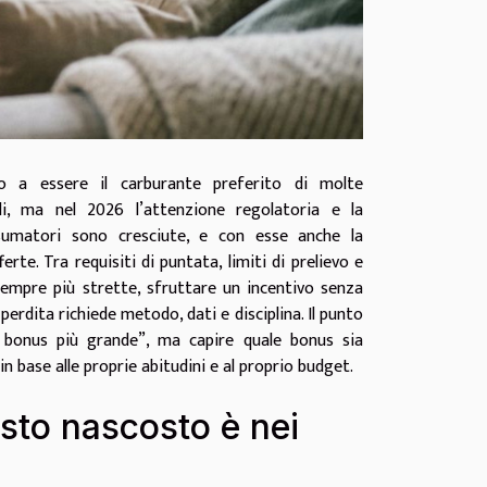
o a essere il carburante preferito di molte
li, ma nel 2026 l’attenzione regolatoria e la
nsumatori sono cresciute, e con esse anche la
erte. Tra requisiti di puntata, limiti di prelievo e
sempre più strette, sfruttare un incentivo senza
perdita richiede metodo, dati e disciplina. Il punto
l bonus più grande”, ma capire quale bonus sia
 in base alle proprie abitudini e al proprio budget.
osto nascosto è nei