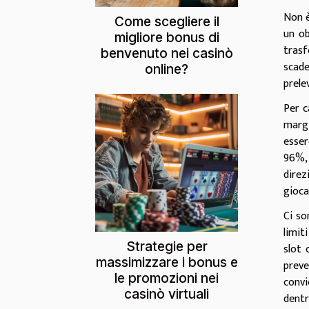
Non è
Come scegliere il
un ob
migliore bonus di
trasf
benvenuto nei casinò
scade
online?
prele
Per c
margi
esser
96%, 
direz
gioca
Ci so
limit
Strategie per
slot 
massimizzare i bonus e
preve
le promozioni nei
convi
casinò virtuali
dentr