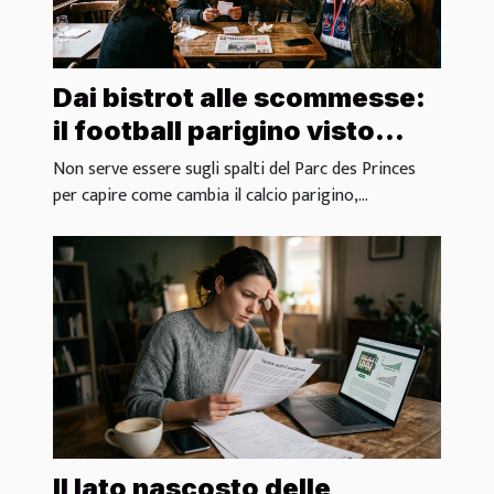
Dai bistrot alle scommesse:
il football parigino visto
dagli insider locali
Non serve essere sugli spalti del Parc des Princes
per capire come cambia il calcio parigino,...
Il lato nascosto delle