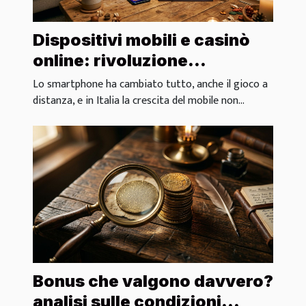
Dispositivi mobili e casinò
online: rivoluzione
silenziosa nel modo di
Lo smartphone ha cambiato tutto, anche il gioco a
giocare
distanza, e in Italia la crescita del mobile non...
Bonus che valgono davvero?
analisi sulle condizioni