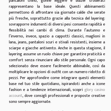
pantaloni chino, gonne leggere e blazer sfoderati
rappresentano la base ideale. Questi abbinamenti
permettono di affrontare sia giornate calde che serate
più fresche, soprattutto grazie alla tecnica del layering:
sovrapporre indumenti di diversi pesi consente rapidità e
flessibilità nei cambi di clima. Durante l’autunno e
l’inverno, invece, spazio a cappotti classici, maglioni in
lana, jeans, pantaloni scuri e stivali resistenti, insieme a
sciarpe e giacche antivento. Anche in questa stagione, il
layering assume un ruolo chiave per garantire praticità e
comfort senza rinunciare allo stile personale. Ogni capo
selezionato deve essere facilmente abbinabile, così da
moltiplicare le opzioni di outfit con un numero ridotto di
pezzi. Per approfondire come integrare questi elementi
base nel tuo stile quotidiano, ispirandoti anche a icone
fashion e a tendenze internazionali, scopri
glory casino
account
, dove consigli professionali e proposte creative
sono sempre aggiornate.