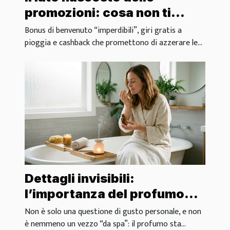
promozioni: cosa non ti
dicono sui bonus dei casinò
Bonus di benvenuto “imperdibili”, giri gratis a
pioggia e cashback che promettono di azzerare le...
Dettagli invisibili:
l’importanza del profumo
nei rituali di benessere
Non è solo una questione di gusto personale, e non
è nemmeno un vezzo “da spa”: il profumo sta...