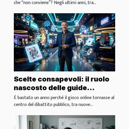
che “non conviene”? Negli ultimi anni, tra...
Scelte consapevoli: il ruolo
nascosto delle guide
affidabili nei casinò digitali
È bastato un anno perché il gioco online tornasse al
centro del dibattito pubblico, tra nuove...