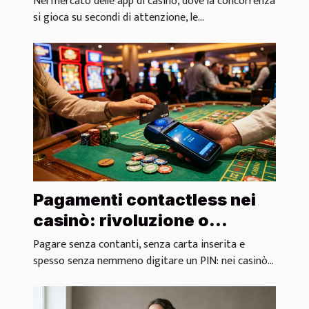
Nel mercato delle app di casinò, dove la concorrenza
si gioca su secondi di attenzione, le...
Pagamenti contactless nei
casinò: rivoluzione o
semplice comodità?
Pagare senza contanti, senza carta inserita e
spesso senza nemmeno digitare un PIN: nei casinò...