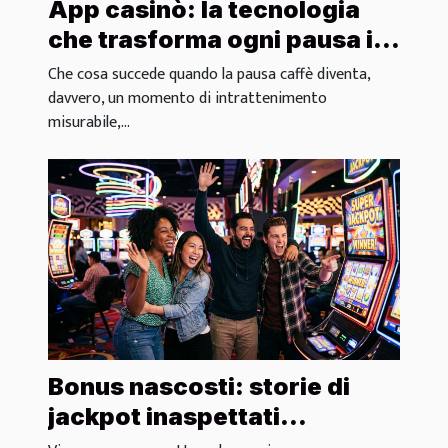
App casinò: la tecnologia
che trasforma ogni pausa in
azione
Che cosa succede quando la pausa caffè diventa,
davvero, un momento di intrattenimento
misurabile,...
Bonus nascosti: storie di
jackpot inaspettati
raccontate dai giocatori