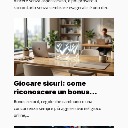
Vincere senza aspettarselo, e poi provare a
raccontarlo senza sembrare esagerati: è uno dei...
Giocare sicuri: come
riconoscere un bonus
trasparente e affidabile
Bonus record, regole che cambiano e una
concorrenza sempre più aggressiva: nel gioco
online,...