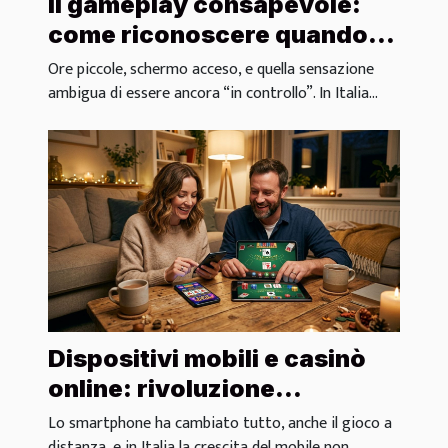
Il gameplay consapevole:
come riconoscere quando
fermarsi davvero
Ore piccole, schermo acceso, e quella sensazione
ambigua di essere ancora “in controllo”. In Italia...
Dispositivi mobili e casinò
online: rivoluzione
silenziosa nel modo di
Lo smartphone ha cambiato tutto, anche il gioco a
distanza, e in Italia la crescita del mobile non...