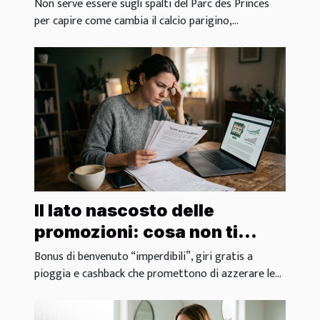
dagli insider locali
Non serve essere sugli spalti del Parc des Princes
per capire come cambia il calcio parigino,...
Il lato nascosto delle
promozioni: cosa non ti
dicono sui bonus dei casinò
Bonus di benvenuto “imperdibili”, giri gratis a
pioggia e cashback che promettono di azzerare le...