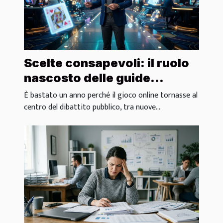
Scelte consapevoli: il ruolo
nascosto delle guide
affidabili nei casinò digitali
È bastato un anno perché il gioco online tornasse al
centro del dibattito pubblico, tra nuove...