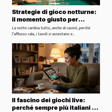
Strategie di gioco notturne:
il momento giusto per
scommettere al casinò?
La notte cambia tutto, anche al casinò, perché
l’afflusso cala, i tavoli si assestano e...
Il fascino dei giochi live:
perché sempre più italiani li