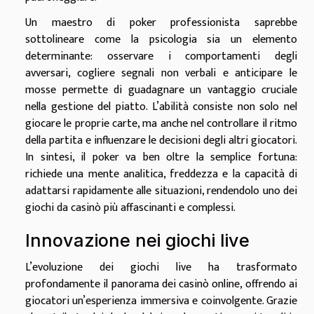
Un maestro di poker professionista saprebbe
sottolineare come la psicologia sia un elemento
determinante: osservare i comportamenti degli
avversari, cogliere segnali non verbali e anticipare le
mosse permette di guadagnare un vantaggio cruciale
nella gestione del piatto. L’abilità consiste non solo nel
giocare le proprie carte, ma anche nel controllare il ritmo
della partita e influenzare le decisioni degli altri giocatori.
In sintesi, il poker va ben oltre la semplice fortuna:
richiede una mente analitica, freddezza e la capacità di
adattarsi rapidamente alle situazioni, rendendolo uno dei
giochi da casinò più affascinanti e complessi.
Innovazione nei giochi live
L’evoluzione dei giochi live ha trasformato
profondamente il panorama dei casinò online, offrendo ai
giocatori un’esperienza immersiva e coinvolgente. Grazie