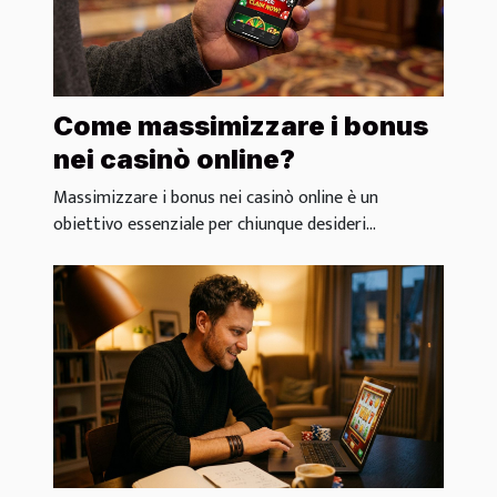
Come massimizzare i bonus
nei casinò online?
Massimizzare i bonus nei casinò online è un
obiettivo essenziale per chiunque desideri...