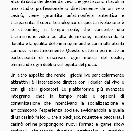
al contributo dei dealer dal vivo, che gestiscono i tavoli in
uno studio professionale o direttamente da un vero
casinò, viene garantita un’atmosfera autentica e
trasparente. Il cuore tecnologico di questa rivoluzione è
lo streaming in tempo reale, che consente una
trasmissione video ad alta definizione, mantenendo la
fluidità e la qualità delle immagini anche con molti utenti
connessi simultaneamente. Questo sistema permette ai
partecipanti di osservare ogni mossa del dealer,
eliminando ogni dubbio sull’equità del gioco.
Un altro aspetto che rende i giochi live particolarmente
attrattivi è l’interazione diretta con i dealer dal vivo e
con gli altri giocatori. Le piattaforme più avanzate
integrano chat in tempo reale e opzioni di
comunicazione che incentivano la socializzazione e
arricchiscono l’esperienza sociale, avvicinandola a quella
di un casinò fisico. Oltre a blackjack, roulette e baccarat, i
casinò online propongono nuovi format e game show