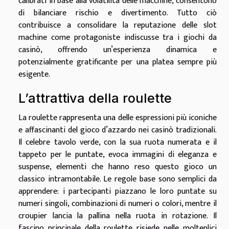
calibrati in base alla volatilità delle macchine, consentono
di bilanciare rischio e divertimento. Tutto ciò
contribuisce a consolidare la reputazione delle slot
machine come protagoniste indiscusse tra i giochi da
casinò, offrendo un’esperienza dinamica e
potenzialmente gratificante per una platea sempre più
esigente.
L’attrattiva della roulette
La roulette rappresenta una delle espressioni più iconiche
e affascinanti del gioco d’azzardo nei casinò tradizionali.
Il celebre tavolo verde, con la sua ruota numerata e il
tappeto per le puntate, evoca immagini di eleganza e
suspense, elementi che hanno reso questo gioco un
classico intramontabile. Le regole base sono semplici da
apprendere: i partecipanti piazzano le loro puntate su
numeri singoli, combinazioni di numeri o colori, mentre il
croupier lancia la pallina nella ruota in rotazione. Il
fascino principale della roulette risiede nelle molteplici