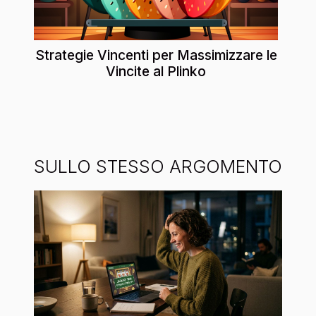
Strategie Vincenti per Massimizzare le
Vincite al Plinko
SULLO STESSO ARGOMENTO