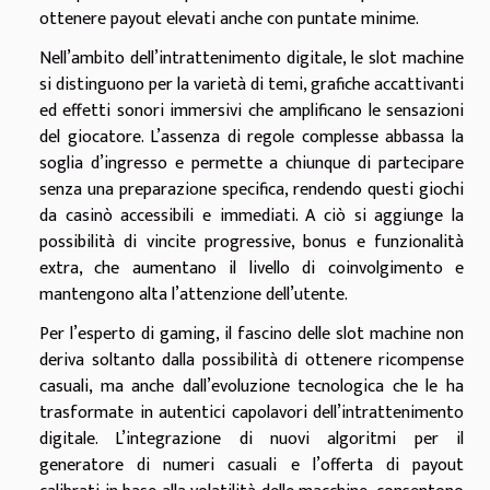
ottenere payout elevati anche con puntate minime.
Nell’ambito dell’intrattenimento digitale, le slot machine
si distinguono per la varietà di temi, grafiche accattivanti
ed effetti sonori immersivi che amplificano le sensazioni
del giocatore. L’assenza di regole complesse abbassa la
soglia d’ingresso e permette a chiunque di partecipare
senza una preparazione specifica, rendendo questi giochi
da casinò accessibili e immediati. A ciò si aggiunge la
possibilità di vincite progressive, bonus e funzionalità
extra, che aumentano il livello di coinvolgimento e
mantengono alta l’attenzione dell’utente.
Per l’esperto di gaming, il fascino delle slot machine non
deriva soltanto dalla possibilità di ottenere ricompense
casuali, ma anche dall’evoluzione tecnologica che le ha
trasformate in autentici capolavori dell’intrattenimento
digitale. L’integrazione di nuovi algoritmi per il
generatore di numeri casuali e l’offerta di payout