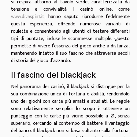
si respira attorno al tavolo verde, caratterizzata da
tensione e convivialità. I casinò online, come
www.divaspin1.it
, hanno saputo riprodurre fedelmente
questa esperienza, offrendo numerose varianti di
roulette e consentendo agli utenti di testare differenti
tipi di puntate, incluse le scommesse multiple. Questo
permette di vivere l’essenza del gioco anche a distanza,
mantenendo intatto il suo fascino che attraversa secoli
di storia del gioco d’azzardo.
Il fascino del blackjack
Nel panorama dei casinò, il blackjack si distingue per la
sua combinazione unica di fortuna e abilità, rendendolo
uno dei giochi con carte più amati e studiati. Le regole
sono relativamente semplici: lo scopo è ottenere un
punteggio con le carte più vicino possibile a 21, senza
superarlo, cercando al contempo di battere il vantaggio
del banco. Il blackjack non si basa soltanto sulla fortuna,