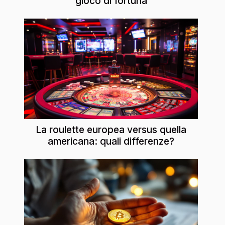
gioco di fortuna
La roulette europea versus quella
americana: quali differenze?