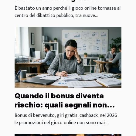
affidabili nei casinò digitali
È bastato un anno perché il gioco online tornasse al
centro del dibattito pubblico, tra nuove...
Quando il bonus diventa
rischio: quali segnali non
ignorare
Bonus di benvenuto, giri gratis, cashback: nel 2026
le promozioni nel gioco online non sono mai...