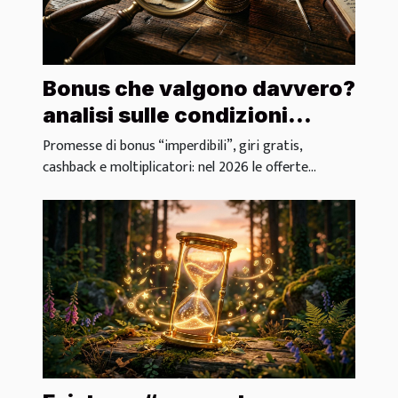
Bonus che valgono davvero?
analisi sulle condizioni
nascoste da scoprire
Promesse di bonus “imperdibili”, giri gratis,
cashback e moltiplicatori: nel 2026 le offerte...