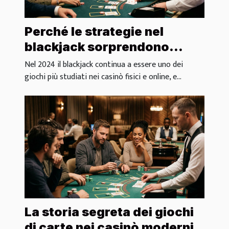
Perché le strategie nel
blackjack sorprendono
anche gli esperti di casinò?
Nel 2024 il blackjack continua a essere uno dei
giochi più studiati nei casinò fisici e online, e...
La storia segreta dei giochi
di carte nei casinò moderni