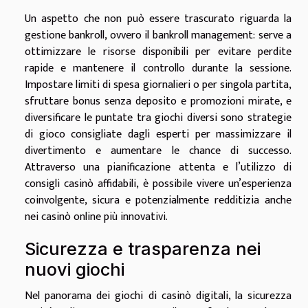
Un aspetto che non può essere trascurato riguarda la
gestione bankroll, ovvero il bankroll management: serve a
ottimizzare le risorse disponibili per evitare perdite
rapide e mantenere il controllo durante la sessione.
Impostare limiti di spesa giornalieri o per singola partita,
sfruttare bonus senza deposito e promozioni mirate, e
diversificare le puntate tra giochi diversi sono strategie
di gioco consigliate dagli esperti per massimizzare il
divertimento e aumentare le chance di successo.
Attraverso una pianificazione attenta e l’utilizzo di
consigli casinò affidabili, è possibile vivere un’esperienza
coinvolgente, sicura e potenzialmente redditizia anche
nei casinò online più innovativi.
Sicurezza e trasparenza nei
nuovi giochi
Nel panorama dei giochi di casinò digitali, la sicurezza