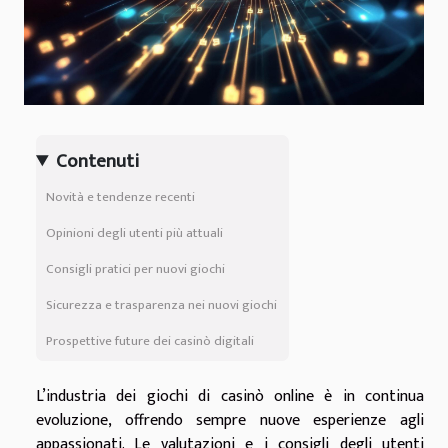
Contenuti
Novità e tendenze recenti
Opinioni degli utenti più attuali
Consigli pratici per nuovi giochi
Sicurezza e trasparenza nei nuovi giochi
Prospettive future dei casinò digitali
L’industria dei giochi di casinò online è in continua
evoluzione, offrendo sempre nuove esperienze agli
appassionati. Le valutazioni e i consigli degli utenti