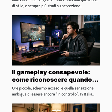
Indossare “l’abito giusto” non è solo una questione
comportamenti
di stile, e sempre più studi su percezione...
Il gameplay consapevole:
come riconoscere quando
fermarsi davvero
Ore piccole, schermo acceso, e quella sensazione
ambigua di essere ancora “in controllo”. In Italia...