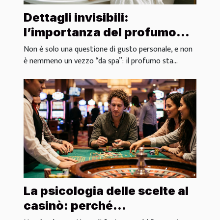
Dettagli invisibili:
l’importanza del profumo
nei rituali di benessere
Non è solo una questione di gusto personale, e non
è nemmeno un vezzo “da spa”: il profumo sta...
La psicologia delle scelte al
casinò: perché