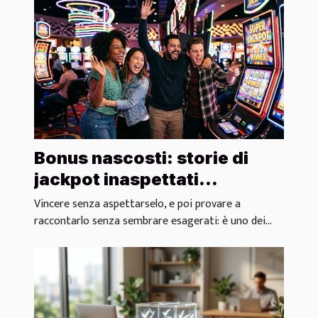
Bonus nascosti: storie di
jackpot inaspettati
raccontate dai giocatori
Vincere senza aspettarselo, e poi provare a
raccontarlo senza sembrare esagerati: è uno dei...