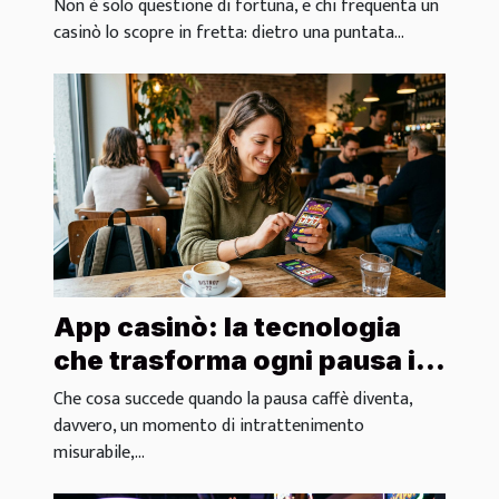
scommettiamo ciò che
Non è solo questione di fortuna, e chi frequenta un
scommettiamo
casinò lo scopre in fretta: dietro una puntata...
App casinò: la tecnologia
che trasforma ogni pausa in
azione
Che cosa succede quando la pausa caffè diventa,
davvero, un momento di intrattenimento
misurabile,...