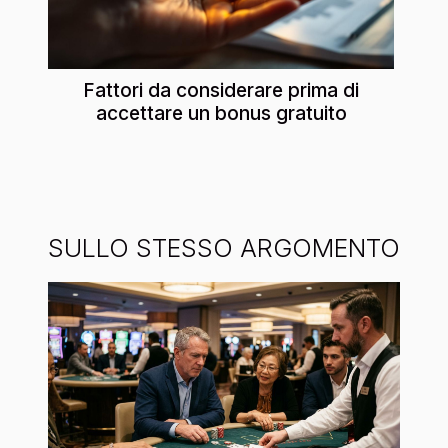
Fattori da considerare prima di
accettare un bonus gratuito
SULLO STESSO ARGOMENTO