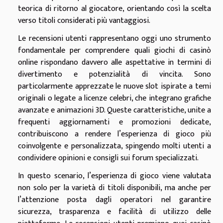
teorica di ritorno al giocatore, orientando così la scelta
verso titoli considerati più vantaggiosi.
Le recensioni utenti rappresentano oggi uno strumento
fondamentale per comprendere quali giochi di casinò
online rispondano davvero alle aspettative in termini di
divertimento e potenzialità di vincita. Sono
particolarmente apprezzate le nuove slot ispirate a temi
originali o legate a licenze celebri, che integrano grafiche
avanzate e animazioni 3D. Queste caratteristiche, unite a
frequenti aggiornamenti e promozioni dedicate,
contribuiscono a rendere l’esperienza di gioco più
coinvolgente e personalizzata, spingendo molti utenti a
condividere opinioni e consigli sui forum specializzati.
In questo scenario, l’esperienza di gioco viene valutata
non solo per la varietà di titoli disponibili, ma anche per
l’attenzione posta dagli operatori nel garantire
sicurezza, trasparenza e facilità di utilizzo delle