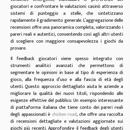
giocatori e confrontare le valutazioni casinò attraverso
sistemi di punteggio a stelle, che sintetizzano
rapidamente il gradimento generale. L’aggregazione delle
recensioni offre una panoramica completa, valorizzando i
pareri reali e autentici, consentendo così agli altri utenti
di scegliere con maggiore consapevolezza i giochi da
provare.
Il feedback giocatori viene spesso integrato con
strumenti analitici avanzati che permettono di
segmentare le opinioni in base al tipo di esperienza di
gioco, alla frequenza d’uso e alla fascia di età degli
utenti. Questo approccio dettagliato aiuta le aziende a
migliorare la qualità dei nuovi titoli, rispondendo alle
esigenze effettive del pubblico. Un esempio interessante
di piattaforma italiana che tiene conto dei pareri reali
degli appassionati è
chicken road
, che offre una raccolta
di recensioni dettagliate e valutazioni aggiornate sui
giochi più recenti. Approfondire il feedback degli utenti