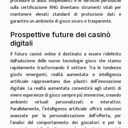
procedure di audit indipendenti e le verifiche periodiche
sulla certificazione RNG diventano strumenti vitali per
mantenere elevati standard di protezione dati e
garantire un ambiente di gioco sicuro e trasparente.
Prospettive future dei casinò
digitali
Il futuro casinò online è destinato a essere ridefinito
dall'adozione delle nuove tecnologie gioco che stanno
rapidamente trasformando il settore. Tra le tendenze
giochi emergenti, realtà aumentata e intelligenza
artificiale rappresentano due pilastri dell’innovazione
digitale. La realtà aumentata consentirà agli utenti di
vivere esperienze di gioco sempre più immersive, creando
ambienti virtuali personalizzati e interattivi.
Parallelamente, l’intelligenza artificiale offrirà soluzioni
avanzate per la personalizzazione dell’offerta, per
l’analisi del comportamento dei giocatori e per la