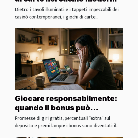
Dietro i tavoli illuminati e i tappeti impeccabili dei
casinò contemporanei, i giochi di carte...
Giocare responsabilmente:
quando il bonus può
diventare una trappola
Promesse di giri gratis, percentuali “extra” sul
deposito e premi lampo: i bonus sono diventati il...