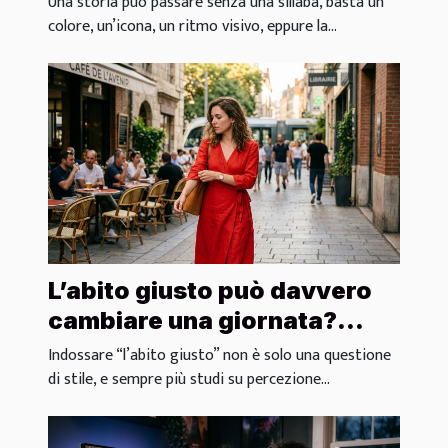
Una storia può passare senza una sillaba, basta un
colore, un’icona, un ritmo visivo, eppure la...
L’abito giusto può davvero
cambiare una giornata?
Analisi di micro-
Indossare “l’abito giusto” non è solo una questione
comportamenti
di stile, e sempre più studi su percezione...