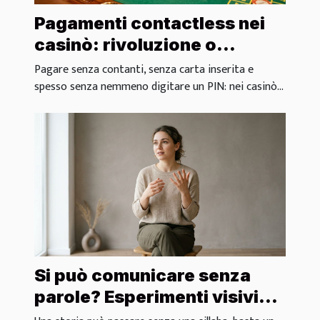
Pagamenti contactless nei
casinò: rivoluzione o
semplice comodità?
Pagare senza contanti, senza carta inserita e
spesso senza nemmeno digitare un PIN: nei casinò...
Si può comunicare senza
parole? Esperimenti visivi
nel branding moderno