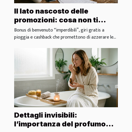
Il lato nascosto delle
promozioni: cosa non ti
dicono sui bonus dei casinò
Bonus di benvenuto “imperdibili”, giri gratis a
pioggia e cashback che promettono di azzerare le...
Dettagli invisibili:
l’importanza del profumo