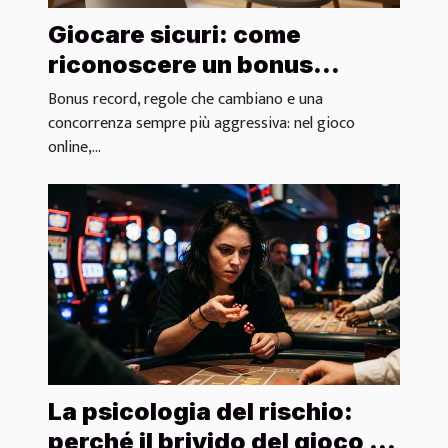
Giocare sicuri: come
riconoscere un bonus
trasparente e affidabile
Bonus record, regole che cambiano e una
concorrenza sempre più aggressiva: nel gioco
online,...
La psicologia del rischio:
perché il brivido del gioco è