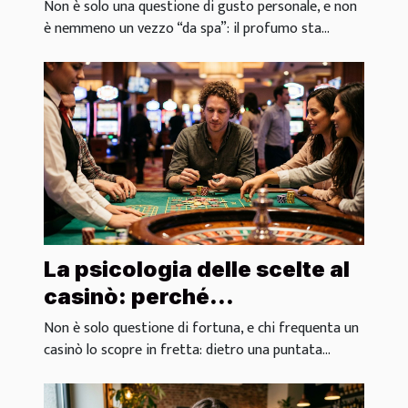
nei rituali di benessere
Non è solo una questione di gusto personale, e non
è nemmeno un vezzo “da spa”: il profumo sta...
La psicologia delle scelte al
casinò: perché
scommettiamo ciò che
Non è solo questione di fortuna, e chi frequenta un
scommettiamo
casinò lo scopre in fretta: dietro una puntata...