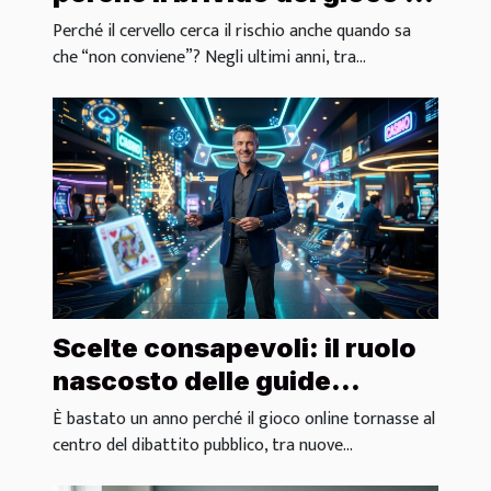
irresistibile
Perché il cervello cerca il rischio anche quando sa
che “non conviene”? Negli ultimi anni, tra...
Scelte consapevoli: il ruolo
nascosto delle guide
affidabili nei casinò digitali
È bastato un anno perché il gioco online tornasse al
centro del dibattito pubblico, tra nuove...