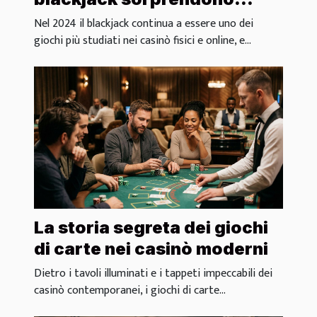
anche gli esperti di casinò?
Nel 2024 il blackjack continua a essere uno dei
giochi più studiati nei casinò fisici e online, e...
La storia segreta dei giochi
di carte nei casinò moderni
Dietro i tavoli illuminati e i tappeti impeccabili dei
casinò contemporanei, i giochi di carte...