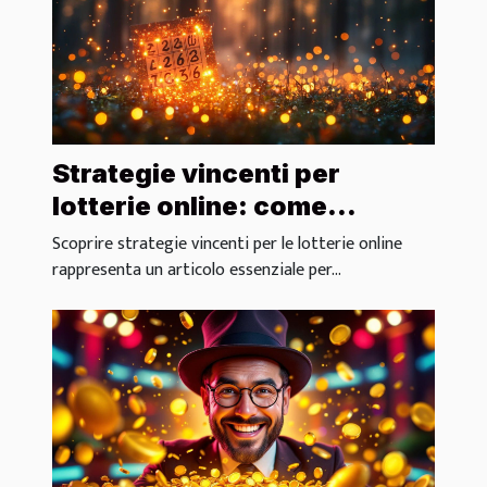
Strategie vincenti per
lotterie online: come
massimizzare le probabilità
Scoprire strategie vincenti per le lotterie online
rappresenta un articolo essenziale per...