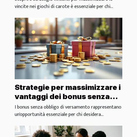
vincite nei giochi di carote è essenziale per chi...
Strategie per massimizzare i
vantaggi dei bonus senza
obbligo di versamento
I bonus senza obbligo di versamento rappresentano
un'opportunità essenziale per chi desidera...