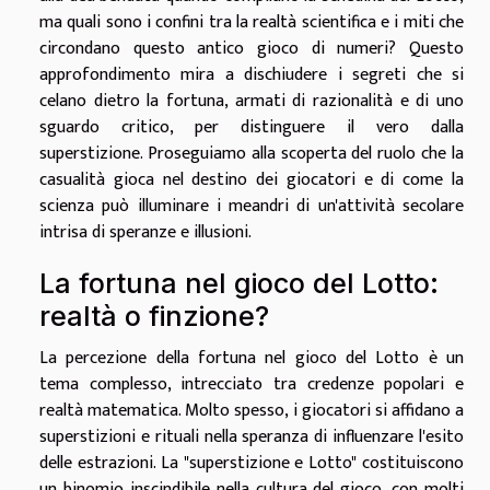
ma quali sono i confini tra la realtà scientifica e i miti che
circondano questo antico gioco di numeri? Questo
approfondimento mira a dischiudere i segreti che si
celano dietro la fortuna, armati di razionalità e di uno
sguardo critico, per distinguere il vero dalla
superstizione. Proseguiamo alla scoperta del ruolo che la
casualità gioca nel destino dei giocatori e di come la
scienza può illuminare i meandri di un'attività secolare
intrisa di speranze e illusioni.
La fortuna nel gioco del Lotto:
realtà o finzione?
La percezione della fortuna nel gioco del Lotto è un
tema complesso, intrecciato tra credenze popolari e
realtà matematica. Molto spesso, i giocatori si affidano a
superstizioni e rituali nella speranza di influenzare l'esito
delle estrazioni. La "superstizione e Lotto" costituiscono
un binomio inscindibile nella cultura del gioco, con molti