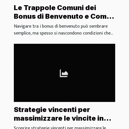
Le Trappole Comuni dei
Bonus di Benvenuto e Come
Evitarle
Navigare tra i bonus di benvenuto può sembrare
semplice, ma spesso si nascondono condizioni che...
Strategie vincenti per
massimizzare le vincite in
giochi di carote
Scoprire strategie vincenti per massimizzare le