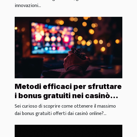
innovazioni...
Metodi efficaci per sfruttare
i bonus gratuiti nei casinò
online
Sei curioso di scoprire come ottenere il massimo
dai bonus gratuiti offerti dai casinò online?...