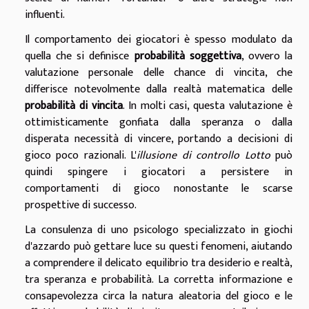
influenti.
Il comportamento dei giocatori è spesso modulato da
quella che si definisce
probabilità soggettiva
, ovvero la
valutazione personale delle chance di vincita, che
differisce notevolmente dalla realtà matematica delle
probabilità di vincita
. In molti casi, questa valutazione è
ottimisticamente gonfiata dalla speranza o dalla
disperata necessità di vincere, portando a decisioni di
gioco poco razionali. L'
illusione di controllo Lotto
può
quindi spingere i giocatori a persistere in
comportamenti di gioco nonostante le scarse
prospettive di successo.
La consulenza di uno psicologo specializzato in giochi
d'azzardo può gettare luce su questi fenomeni, aiutando
a comprendere il delicato equilibrio tra desiderio e realtà,
tra speranza e probabilità. La corretta informazione e
consapevolezza circa la natura aleatoria del gioco e le