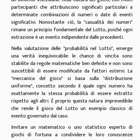
partecipanti che attribuiscono significati particolari a
determinate combinazioni di numeri o date di eventi
significativi. Nonostante ciò, la "casualità dei numeri"
rimane un principio fondamentale del Lotto, poiché ogni
estrazione è un evento indipendente dalle precedenti.
Nella valutazione delle "probabilità nel Lotto", emerge
una verità inequivocabile: le chance di vincita sono
stabilite da regole matematiche ben definite e non sono
suscettibili di essere modificate da fattori esterni. La
"meccanica del gioco" si basa sulla "distribuzione
uniforme", concetto secondo il quale ogni numero ha
esattamente la stessa probabilità di essere estratto
rispetto agli altri. È proprio questa natura imprevedibile
che rende il gioco del Lotto un esempio classico di
evento governato dal caso.
Invitare un matematico o uno statistico esperto di
giochi di fortuna a condividere le loro conoscenze