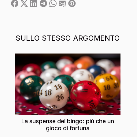
SULLO STESSO ARGOMENTO
La suspense del bingo: più che un
gioco di fortuna