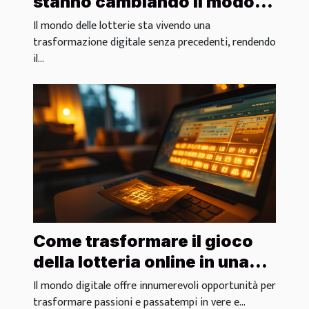
stanno cambiando il modo di
giocare e vincere?
Il mondo delle lotterie sta vivendo una
trasformazione digitale senza precedenti, rendendo
il...
Come trasformare il gioco
della lotteria online in una
fonte di reddito?
Il mondo digitale offre innumerevoli opportunità per
trasformare passioni e passatempi in vere e...