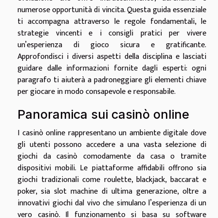
numerose opportunità di vincita. Questa guida essenziale
ti accompagna attraverso le regole fondamentali, le
strategie vincenti e i consigli pratici per vivere
un’esperienza di gioco sicura e gratificante.
Approfondisci i diversi aspetti della disciplina e lasciati
guidare dalle informazioni fornite dagli esperti: ogni
paragrafo ti aiuterà a padroneggiare gli elementi chiave
per giocare in modo consapevole e responsabile.
Panoramica sui casinò online
I casinò online rappresentano un ambiente digitale dove
gli utenti possono accedere a una vasta selezione di
giochi da casinò comodamente da casa o tramite
dispositivi mobili. Le piattaforme affidabili offrono sia
giochi tradizionali come roulette, blackjack, baccarat e
poker, sia slot machine di ultima generazione, oltre a
innovativi giochi dal vivo che simulano l’esperienza di un
vero casinò. Il funzionamento si basa su software