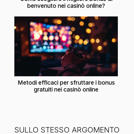
benvenuto nei casinò online?
Metodi efficaci per sfruttare i bonus
gratuiti nei casinò online
SULLO STESSO ARGOMENTO