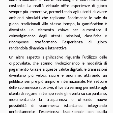
costante. La realtà virtuale offre esperienze di gioco
sempre più immersive, permettendo agli utenti di vivere
ambienti simulati che replicano fedelmente le sale da
gioco tradizionali. Allo stesso tempo, la gamification è
diventata un elemento chiave per aumentare il
coinvolgimento degli utenti: missioni, classifiche e
ricompense trasformano l’esperienza di gioco
rendendola dinamica e interattiva.
Un altro aspetto significativo riguarda l’utilizzo delle
criptovalute, che stanno rivoluzionando le modalità di
pagamento. Grazie a queste valute digitali, le transazioni
diventano più veloci, sicure e anonime, attirando un
pubblico sempre più ampio e internazionale. Nel settore
delle scommesse sportive, il live streaming permette agli
utenti di seguire in tempo reale gli eventi su cui puntano,
incrementando la trasparenza e offrendo nuove
possibilità di scommessa istantanea, integrando
perfettamente l’esperienza tradizionale con quella