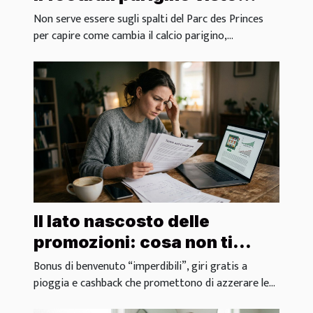
dagli insider locali
Non serve essere sugli spalti del Parc des Princes
per capire come cambia il calcio parigino,...
Il lato nascosto delle
promozioni: cosa non ti
dicono sui bonus dei casinò
Bonus di benvenuto “imperdibili”, giri gratis a
pioggia e cashback che promettono di azzerare le...