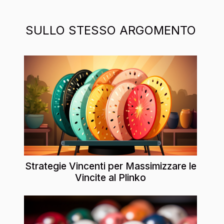
SULLO STESSO ARGOMENTO
Strategie Vincenti per Massimizzare le
Vincite al Plinko