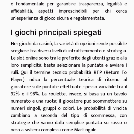
è fondamentale per garantire trasparenza, legalità e
affidabilità, aspetti imprescindibili per chi cerca
un’esperienza di gioco sicura e regolamentata.
I giochi principali spiegati
Nei giochi da casinò, la varietà di opzioni rende possibile
scegliere tra diversi livelli di intrattenimento e strategia.
Le slot online sono tra le preferite dagli utenti grazie alla
loro semplicità: basta selezionare la puntata e avviare i
rulli. Qui il termine tecnico probabilità RTP (Return To
Player) indica la percentuale teorica di ritorno al
giocatore sulle puntate effettuate, spesso variabile tra il
92% e il 98%. La roulette, invece, si basa su un tavolo
numerato e una ruota; il giocatore può scommettere su
numeri singoli, gruppi o colori. Le probabilità di vincita
cambiano a seconda del tipo di scommessa, con
strategie che vanno dalla semplice puntata su rosso o
nero a sistemi complessi come Martingale.